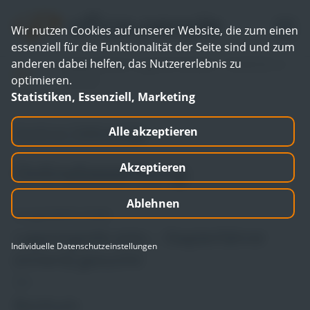
Wir nutzen Cookies auf unserer Website, die zum einen
essenziell für die Funktionalität der Seite sind und zum
anderen dabei helfen, das Nutzererlebnis zu
Staplerfahrer Logistik Vollzeit | 16,98 €/h, 2-
optimieren.
Schicht
Statistiken, Essenziell, Marketing
Alle akzeptieren
Zurück zur Stellenanzeige
Onlinebewerbung:
Akzeptieren
Ablehnen
Ausgewählte Stelle
Lagerlogistik-Jobs – Staplerfahrer
Individuelle Datenschutzeinstellungen
(m/w/d) gesucht!
Ort
Bochum