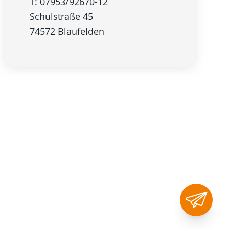
T: 07953/92670-12
Schulstraße 45
74572 Blaufelden