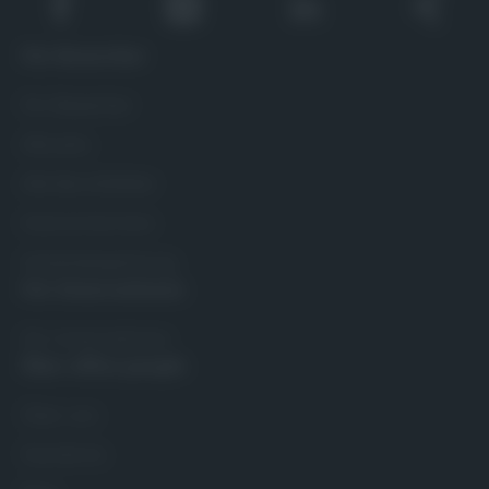
Für Bewerber
Für Bewerber
Alle Jobs
Alle Berufsfelder
Interne Karriere
Initiativbewerbung
Für Unternehmen
Für Unternehmen
Über office people
Über uns
Standorte