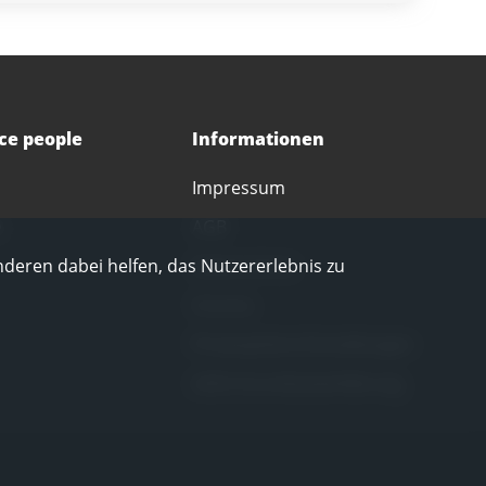
ice people
Informationen
Impressum
e
AGB
nderen dabei helfen, das Nutzererlebnis zu
Datenschutz
Corona
Privatsphäre-Einstellungen
LkSG-Grundsatzerklärung