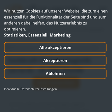
Wir nutzen Cookies auf unserer Website, die zum einen
essenziell für die Funktionalität der Seite sind und zum
anderen dabei helfen, das Nutzererlebnis zu
Fachkraft für Lagerlogistik
optimieren.
(m/w/d)-17€/Stunde-Karlsruhe-officepeople
Statistiken, Essenziell, Marketing
Alle akzeptieren
Fachkraft für Lagerlogistik
Akzeptieren
(m/w/d) - ab 17€/ Stunde
Ablehnen
Jetzt bewerben
Individuelle Datenschutzeinstellungen
Wir bei office people bringen täglich
tausende Menschen mit unserem weit