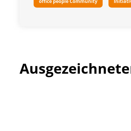
office people Community
Initia
Ausgezeichnete