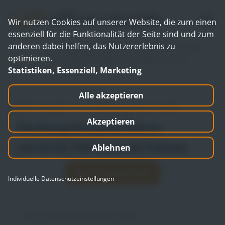
Wir nutzen Cookies auf unserer Website, die zum einen
essenziell für die Funktionalität der Seite sind und zum
anderen dabei helfen, das Nutzererlebnis zu
Hochregalstaplerfahrer (m/w/d) | Daimler
optimieren.
Truck Wörth in Wörth am Rhein – Jetzt
Statistiken, Essenziell, Marketing
bewerben!
Alle akzeptieren
Akzeptieren
Hochregalstaplerfahrer
(m/w/d) TOP Lohn & Prämie
Ablehnen
Jetzt bewerben
Individuelle Datenschutzeinstellungen
Du kannst Hochregal fahren?