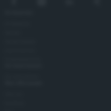
Für Bewerber
Für Bewerber
Alle Jobs
Alle Berufsfelder
Interne Karriere
Initiativbewerbung
Für Unternehmen
Für Unternehmen
Über office people
Über uns
Standorte