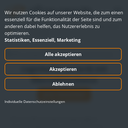
Wir nutzen Cookies auf unserer Website, die zum einen
essenziell für die Funktionalität der Seite sind und zum
anderen dabei helfen, das Nutzererlebnis zu
Lagerhelfer (m/w/d) mit Übernahmechance -
optimieren.
Dortmund
Statistiken, Essenziell, Marketing
Alle akzeptieren
Lagerhelfer (m/w/d) mit
Akzeptieren
Übernahmechance
Ablehnen
Jetzt bewerben
Individuelle Datenschutzeinstellungen
Wir bei office people bringen täglich
tausende Menschen mit unserem weit