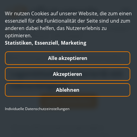
Wir nutzen Cookies auf unserer Website, die zum einen
essenziell für die Funktionalität der Seite sind und zum
anderen dabei helfen, das Nutzererlebnis zu
Lagermitarbeiter (m/w/d) mit Fahrertätigkeit
optimieren.
- Bremen - office people
Statistiken, Essenziell, Marketing
Alle akzeptieren
Lagermitarbeiter (m/w/d) mit
Akzeptieren
Fahrertätigkeit
Ablehnen
Jetzt bewerben
Individuelle Datenschutzeinstellungen
Wir bei office people bringen täglich
tausende Menschen mit unserem weit