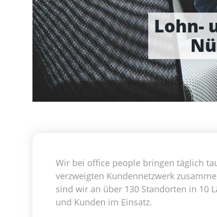
Lohn- 
Nü
Wir bei office people bringen täglich
verzweigten Kundennetzwerk zusammen. 
sind wir an über 130 Standorten in 10 L
und Kunden im Einsatz.