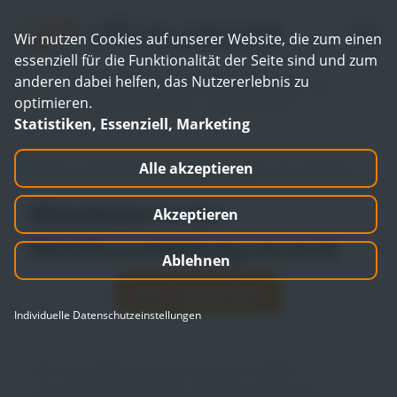
Wir nutzen Cookies auf unserer Website, die zum einen
essenziell für die Funktionalität der Seite sind und zum
anderen dabei helfen, das Nutzererlebnis zu
Mitarbeiter in der Metallverarbeitung
optimieren.
(m/w/d) - Bremen - office people
Statistiken, Essenziell, Marketing
Alle akzeptieren
Mitarbeiter in der
Akzeptieren
Metallverarbeitung (m/w/d)
Ablehnen
Jetzt bewerben
Individuelle Datenschutzeinstellungen
Wir bei office people bringen täglich
tausende Menschen mit unserem weit