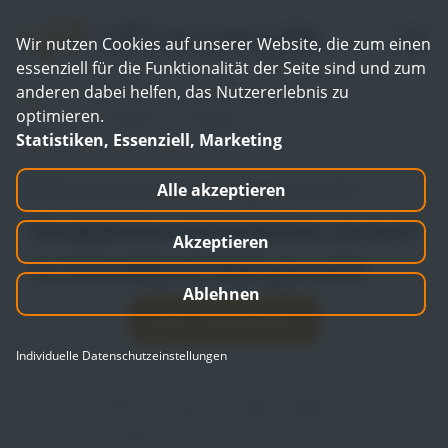
Wir nutzen Cookies auf unserer Website, die zum einen
essenziell für die Funktionalität der Seite sind und zum
anderen dabei helfen, das Nutzererlebnis zu
Produktionsmitarbeiter m/w/d in
optimieren.
Schwäbisch Hall gesucht
Statistiken, Essenziell, Marketing
Alle akzeptieren
Produktionsmitarbeiter m/w/d
Akzeptieren
in Schwäbisch Hall gesucht
Ablehnen
Jetzt bewerben
Individuelle Datenschutzeinstellungen
Wir bei office people bringen täglich
tausende Menschen mit unserem weit