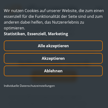
Wir nutzen Cookies auf unserer Website, die zum einen
essenziell für die Funktionalität der Seite sind und zum
anderen dabei helfen, das Nutzererlebnis zu
Reifenmonteur (m/w/d) - 67657
optimieren.
Kaiserslautern - office people
Statistiken, Essenziell, Marketing
Personalmanagement GmbH
Alle akzeptieren
Akzeptieren
Reifenmonteur (m/w/d)
Ablehnen
Jetzt bewerben
Individuelle Datenschutzeinstellungen
Wir bei office people bringen täglich
tausende Menschen mit unserem weit