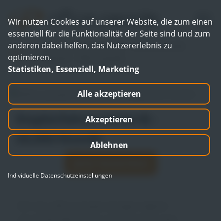
Wir nutzen Cookies auf unserer Website, die zum einen
essenziell für die Funktionalität der Seite sind und zum
anderen dabei helfen, das Nutzererlebnis zu
Staplerfahrer (m/w/d) - 24,50€/Stunde -
optimieren.
Rastatt - office people
Statistiken, Essenziell, Marketing
Alle akzeptieren
Staplerfahrer (m/w/d) -
Akzeptieren
24,50€/Stunde
Ablehnen
Jetzt bewerben
Individuelle Datenschutzeinstellungen
Wir bei office people bringen täglich
tausende Menschen mit unserem weit