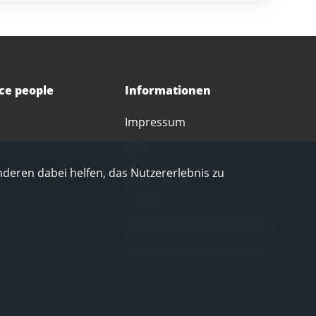
ice people
Informationen
Impressum
e
AGB
nderen dabei helfen, das Nutzererlebnis zu
Datenschutz
Corona
Privatsphäre-Einstellungen
LkSG-Grundsatzerklärung